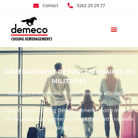
Contact
0262 29 29 77
DÉMÉNAGEMENT
DE FONCTIONNAIRES OU
MILITAIRES
Mutation, changement de base, nouvelle affectation,
promotion…
Chez Demeco Cheung Déménagements, notre mission
est de vous accompagner au mieux dans cette nouvelle
aventure.